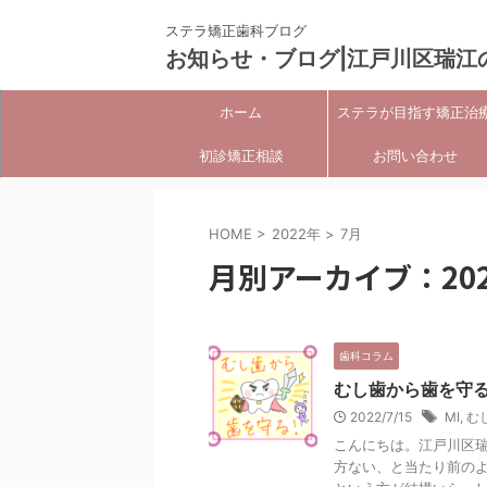
ステラ矯正歯科ブログ
お知らせ・ブログ|江戸川区瑞江
ホーム
ステラが目指す矯正治
初診矯正相談
お問い合わせ
HOME
>
2022年
>
7月
月別アーカイブ：202
歯科コラム
むし歯から歯を守
2022/7/15
MI
,
む
こんにちは。江戸川区瑞
方ない、と当たり前の