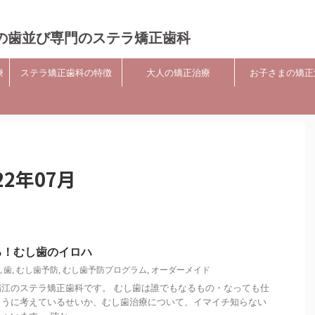
の歯並び専門のステラ矯正歯科
療
ステラ矯正歯科の特徴
大人の矯正治療
お子さまの矯正
2年07月
る！むし歯のイロハ
し歯
,
むし歯予防
,
むし歯予防プログラム
,
オーダーメイド
江のステラ矯正歯科です。 むし歯は誰でもなるもの・なっても仕
ように考えているせいか、むし歯治療について、イマイチ知らない