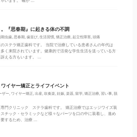
います。 確か ...
。。『思春期』に起きる体の不調
初期虫歯
,
思春期
,
歯並び
,
生活習慣
,
矯正治療
,
起立性障害
,
頭痛
のステラ矯正歯科です。 当院で治療している患者さんの年代は
も多く来院されています。健康的で活発な学生生活を送っている方
える方もいます。 ...
？ワイヤー矯正とライフイベント
ーザー
,
ワイヤー矯正
,
出産
,
吹奏楽
,
妊娠
,
楽器
,
留学
,
矯正治療
,
習い事
,
脱
専門クリニック ステラ歯科です。 矯正治療ではエッジワイズ装
ラスチック・セラミックなど様々なパーツを口の中に装着し、進め
するため、治療 ...