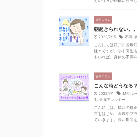
という方が結構いらっしゃ
歯科コラム
朝起きられない。
2022/7/15
不調
,
こんにちは江戸川区瑞江
様々ですが、小中高生
もいれば、身体の不調を訴
歯科コラム
こんな時どうなる
2022/7/1
MRI
,
レ
毛
,
金属アレルギー
こんにちは。瑞江の矯正
置をはじめ、金属やプ
ていきます。長い期間を要