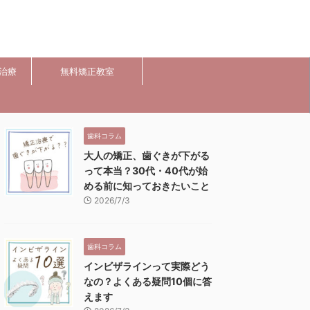
治療
無料矯正教室
歯科コラム
大人の矯正、歯ぐきが下がる
って本当？30代・40代が始
める前に知っておきたいこと
2026/7/3
歯科コラム
インビザラインって実際どう
なの？よくある疑問10個に答
えます