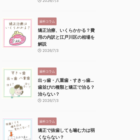
2026/7/3
歯科コラム
矯正治療、いくらかかる？費
用の内訳と江戸川区の相場を
解説
2026/7/3
歯科コラム
出っ歯・八重歯・すきっ歯…
歯並びの種類と矯正で治る？
治らない？
2026/7/3
歯科コラム
矯正で抜歯しても噛む力は弱
くならない？