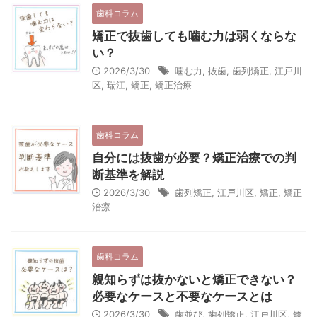
歯科コラム
矯正で抜歯しても噛む力は弱くならな
い？
2026/3/30
噛む力
,
抜歯
,
歯列矯正
,
江戸川
区
,
瑞江
,
矯正
,
矯正治療
歯科コラム
自分には抜歯が必要？矯正治療での判
断基準を解説
2026/3/30
歯列矯正
,
江戸川区
,
矯正
,
矯正
治療
歯科コラム
親知らずは抜かないと矯正できない？
必要なケースと不要なケースとは
2026/3/30
歯並び
,
歯列矯正
,
江戸川区
,
矯