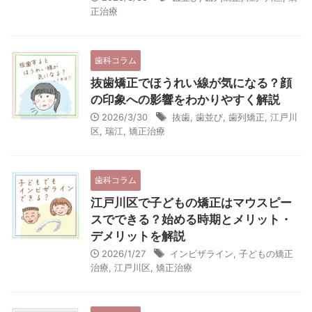
正治療
歯科コラム
抜歯矯正でほうれい線が気になる？顔
の印象への影響をわかりやすく解説
2026/3/30
抜歯
,
歯並び
,
歯列矯正
,
江戸川
区
,
瑞江
,
矯正治療
歯科コラム
江戸川区で子どもの矯正はマウスピー
スでできる？始める時期とメリット・
デメリットを解説
2026/1/27
インビザライン
,
子どもの矯正
治療
,
江戸川区
,
矯正治療