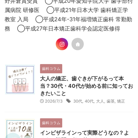
野井倉賞受賞 ◯平成20年愛知学院大学 歯学部付
属病院 研修医 ◯平成21年日本大学 歯科矯正学
教室 入局 ◯平成24年-31年福増矯正歯科 常勤勤
務 ◯平成27年日本矯正歯科学会認定医修得
歯科コラム
大人の矯正、歯ぐきが下がるって本
当？30代・40代が始める前に知ってお
きたいこと
2026/7/3
30代
,
40代
,
大人
,
歯茎
,
矯正
歯科コラム
インビザラインって実際どうなの？よ