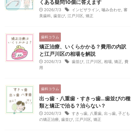
くある疑問10個に答えます
2026/7/3
インビザライン
,
嚙み合わせ
,
審
美歯科
,
歯並び
,
江戸川区
,
矯正
歯科コラム
矯正治療、いくらかかる？費用の内訳
と江戸川区の相場を解説
2026/7/3
歯並び
,
江戸川区
,
相場
,
矯正
,
費
用
歯科コラム
出っ歯・八重歯・すきっ歯…歯並びの種
類と矯正で治る？治らない？
2026/7/3
すきっ歯
,
八重歯
,
出っ歯
,
子ども
の矯正治療
,
歯並び
,
江戸川区
,
矯正