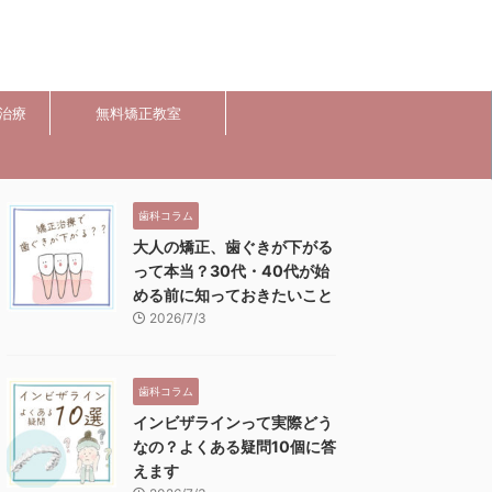
治療
無料矯正教室
歯科コラム
大人の矯正、歯ぐきが下がる
って本当？30代・40代が始
める前に知っておきたいこと
2026/7/3
歯科コラム
インビザラインって実際どう
なの？よくある疑問10個に答
えます