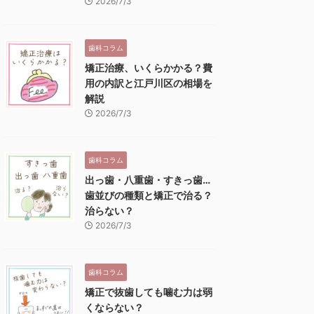
2026/7/3
歯科コラム
矯正治療、いくらかかる？費
用の内訳と江戸川区の相場を
解説
2026/7/3
歯科コラム
出っ歯・八重歯・すきっ歯…
歯並びの種類と矯正で治る？
治らない？
2026/7/3
歯科コラム
矯正で抜歯しても噛む力は弱
くならない？