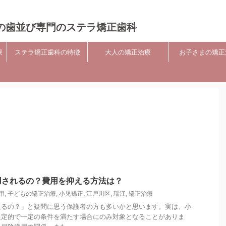
の歯並び専門のステラ矯正歯科
療
ステラ矯正歯科の特徴
大人の矯正治療
お子さまの矯正
用されるの？費用を抑える方法は？
用
,
子どもの矯正治療
,
小児矯正
,
江戸川区
,
瑞江
,
矯正治療
えるの？」と疑問に思う保護者の方も多いかと思います。実は、小
限定的で一定の条件を満たす場合にのみ対象となることがありま