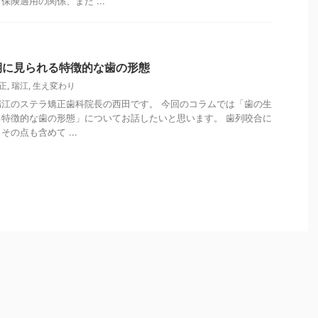
険適用の関係、また ...
期に見られる特徴的な歯の形態
正
,
瑞江
,
生え変わり
江のステラ矯正歯科院長の西田です。 今回のコラムでは「歯の生
特徴的な歯の形態」についてお話したいと思います。 歯列咬合に
の点も含めて ...