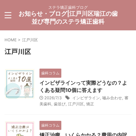
ステラ矯正歯科ブログ
お知らせ・ブログ|江戸川区瑞江の歯
並び専門のステラ矯正歯科
HOME
>
江戸川区
江戸川区
歯科コラム
インビザラインって実際どうなの？よ
くある疑問10個に答えます
2026/7/3
インビザライン
,
嚙み合わせ
,
審
美歯科
,
歯並び
,
江戸川区
,
矯正
歯科コラム
矯正治療、いくらかかる？費用の内訳