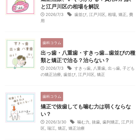
と江戸川区の相場を解説
2026/7/3
歯並び
,
江戸川区
,
相場
,
矯正
,
費
用
歯科コラム
出っ歯・八重歯・すきっ歯…歯並びの種
類と矯正で治る？治らない？
2026/7/3
すきっ歯
,
八重歯
,
出っ歯
,
子ども
の矯正治療
,
歯並び
,
江戸川区
,
矯正
歯科コラム
矯正で抜歯しても噛む力は弱くならな
い？
2026/3/30
噛む力
,
抜歯
,
歯列矯正
,
江戸川
区
,
瑞江
,
矯正
,
矯正治療