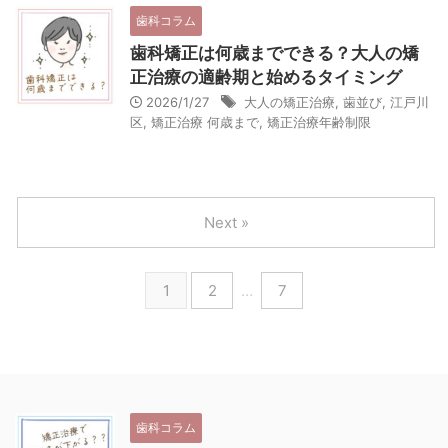
歯科コラム
歯科矯正は何歳までできる？大人の矯
正治療の適齢期と始めるタイミング
2026/1/27
大人の矯正治療
,
歯並び
,
江戸川
区
,
矯正治療 何歳まで
,
矯正治療年齢制限
Next »
1
2
…
7
歯科コラム