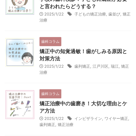
と言われたらどうする？
2025/1/22
子どもの矯正治療
,
歯並び
,
矯正
治療
歯科コラム
矯正中の知覚過敏！歯がしみる原因と
対策方法
2025/1/22
歯列矯正
,
江戸川区
,
瑞江
,
矯正
治療
歯科コラム
矯正治療中の歯磨き！大切な理由とケ
ア方法
2025/1/22
インビザライン
,
ワイヤー矯正
,
歯列矯正
,
矯正治療