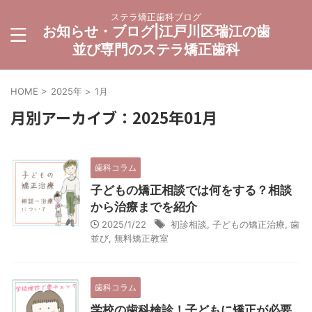
ステラ矯正歯科ブログ
お知らせ・ブログ|江戸川区瑞江の歯
並び専門のステラ矯正歯科
HOME
>
2025年
>
1月
月別アーカイブ：2025年01月
歯科コラム
子どもの矯正相談では何をする？相談
から治療までを紹介
2025/1/22
初診相談
,
子どもの矯正治療
,
歯
並び
,
無料矯正教室
歯科コラム
学校の歯科検診！子どもに矯正が必要