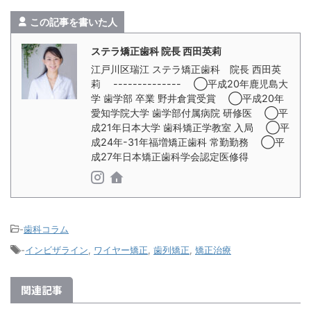
この記事を書いた人
ステラ矯正歯科 院長 西田英莉
江戸川区瑞江 ステラ矯正歯科 院長 西田英
莉 -------------- ◯平成20年鹿児島大
学 歯学部 卒業 野井倉賞受賞 ◯平成20年
愛知学院大学 歯学部付属病院 研修医 ◯平
成21年日本大学 歯科矯正学教室 入局 ◯平
成24年-31年福増矯正歯科 常勤勤務 ◯平
成27年日本矯正歯科学会認定医修得
-
歯科コラム
-
インビザライン
,
ワイヤー矯正
,
歯列矯正
,
矯正治療
関連記事