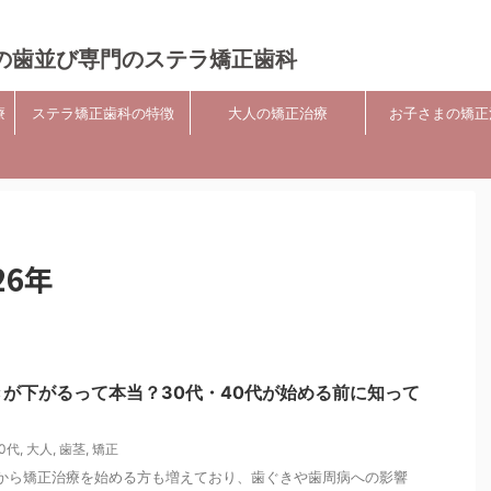
の歯並び専門のステラ矯正歯科
療
ステラ矯正歯科の特徴
大人の矯正治療
お子さまの矯正
26年
が下がるって本当？30代・40代が始める前に知って
0代
,
大人
,
歯茎
,
矯正
代から矯正治療を始める方も増えており、歯ぐきや歯周病への影響