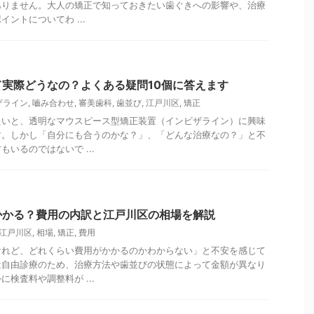
ありません。大人の矯正で知っておきたい歯ぐきへの影響や、治療
ントについてわ ...
実際どうなの？よくある疑問10個に答えます
ザライン
,
嚙み合わせ
,
審美歯科
,
歯並び
,
江戸川区
,
矯正
たいと、透明なマウスピース型矯正装置（インビザライン）に興味
す。しかし「自分にも合うのかな？」、「どんな治療なの？」と不
いるのではないで ...
かかる？費用の内訳と江戸川区の相場を解説
江戸川区
,
相場
,
矯正
,
費用
けれど、どれくらい費用がかかるのかわからない」と不安を感じて
は自由診療のため、治療方法や歯並びの状態によって金額が異なり
検査料や調整料が ...