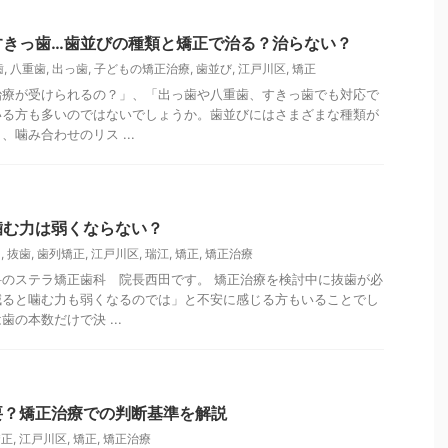
すきっ歯…歯並びの種類と矯正で治る？治らない？
歯
,
八重歯
,
出っ歯
,
子どもの矯正治療
,
歯並び
,
江戸川区
,
矯正
治療が受けられるの？」、「出っ歯や八重歯、すきっ歯でも対応で
いる方も多いのではないでしょうか。歯並びにはさまざまな種類が
噛み合わせのリス ...
噛む力は弱くならない？
力
,
抜歯
,
歯列矯正
,
江戸川区
,
瑞江
,
矯正
,
矯正治療
のステラ矯正歯科 院長西田です。 矯正治療を検討中に抜歯が必
減ると噛む力も弱くなるのでは」と不安に感じる方もいることでし
の本数だけで決 ...
要？矯正治療での判断基準を解説
矯正
,
江戸川区
,
矯正
,
矯正治療