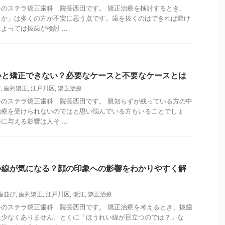
のステラ矯正歯科 院長西田です。 矯正治療を検討するとき、
うか」は多くの方が不安に思う点です。歯を抜くのはできれば避け
っては抜歯が検討 ...
いと矯正できない？必要なケースと不要なケースとは
び
,
歯列矯正
,
江戸川区
,
矯正治療
のステラ矯正歯科 院長西田です。 親知らずが残っている方の中
治療を受けられないのではと思い悩んでいる方もいることでしょ
与える影響は人そ ...
い線が気になる？顔の印象への影響をわかりやすく解
歯並び
,
歯列矯正
,
江戸川区
,
瑞江
,
矯正治療
のステラ矯正歯科 院長西田です。 矯正治療を考えるとき、抜歯
は少なくありません。とくに「ほうれい線が目立つのでは？」な