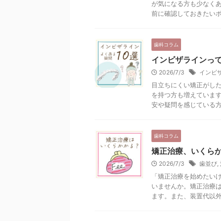
が気になる方も少なく
前に確認しておきたいポイ
歯科コラム
インビザラインって
2026/7/3
インビ
目立ちにくい矯正がし
を持つ方も増えていま
安や疑問を感じている方も
歯科コラム
矯正治療、いくら
2026/7/3
歯並び
,
「矯正治療を始めたい
いませんか。矯正治療
ます。また、装置代以外に