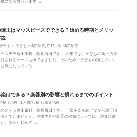
になる方もいます ...
の矯正はマウスピースでできる？始める時期とメリッ
解説
ザライン
,
子どもの矯正治療
,
江戸川区
,
矯正治療
のステラ矯正歯科 院長西田です。 近年では、子どもの矯正治療
検討されるケースも出てきました。そのため「子どもの矯正でマウ
気になっている ...
奏楽はできる？楽器別の影響と慣れるまでのポイント
の矯正治療
,
江戸川区
,
矯正
,
矯正治療
のステラ矯正歯科 院長西田です。 「吹奏楽を続けながら矯正治
と悩んでいませんか。治療内容や装置の種類によっては、演奏に影
、あらかじめ注 ...