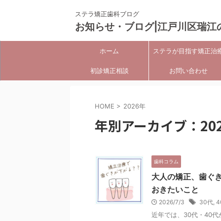
ステラ矯正歯科ブログ
お知らせ・ブログ|江戸川区瑞江
ホーム
ステラが目指す矯正治
初診矯正相談
お問い合わせ
HOME
>
2026年
年別アーカイブ：20
歯科コラム
大人の矯正、歯ぐき
おきたいこと
2026/7/3
30代
,
4
近年では、30代・40