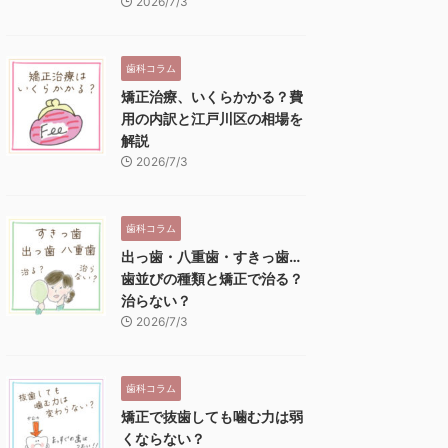
2026/7/3
歯科コラム
矯正治療、いくらかかる？費
用の内訳と江戸川区の相場を
解説
2026/7/3
歯科コラム
出っ歯・八重歯・すきっ歯…
歯並びの種類と矯正で治る？
治らない？
2026/7/3
歯科コラム
矯正で抜歯しても噛む力は弱
くならない？