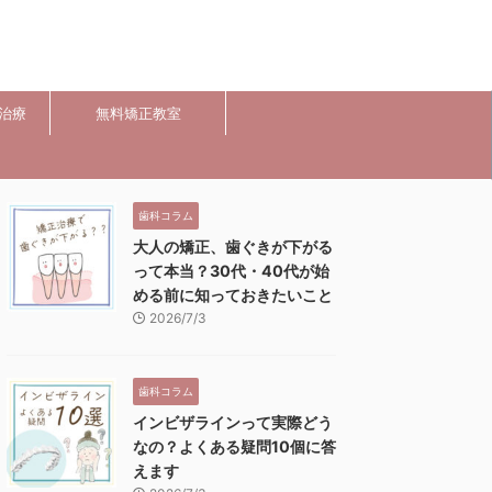
治療
無料矯正教室
歯科コラム
大人の矯正、歯ぐきが下がる
って本当？30代・40代が始
める前に知っておきたいこと
2026/7/3
歯科コラム
インビザラインって実際どう
なの？よくある疑問10個に答
えます