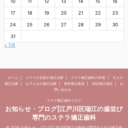
10
11
12
13
14
15
16
17
18
19
20
21
22
23
24
25
26
27
28
29
30
31
« 7月
ホーム
ステラが目指す矯正治療
ステラ矯正歯科の特徴
大人の
矯正治療
お子さまの矯正治療
無料矯正教室
初診矯正相談
お
問い合わせ
ステラ矯正歯科ブログ
お知らせ・ブログ|江戸川区瑞江の歯並び
専門のステラ矯正歯科
© 2026 お知らせ・ブログ|江戸川区瑞江の歯並び専門のステラ矯正歯