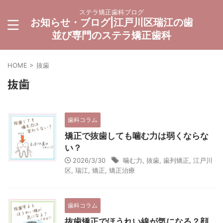
ステラ矯正歯科ブログ
お知らせ・ブログ|江戸川区瑞江の歯
並び専門のステラ矯正歯科
HOME
>
抜歯
抜歯
歯科コラム
矯正で抜歯しても噛む力は弱くならな
い？
2026/3/30
噛む力
,
抜歯
,
歯列矯正
,
江戸川
区
,
瑞江
,
矯正
,
矯正治療
歯科コラム
抜歯矯正でほうれい線が気になる？顔