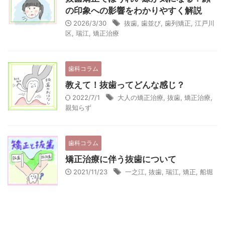
の印象への影響をわかりやすく解説
2026/3/30
抜歯
,
歯並び
,
歯列矯正
,
江戸川
区
,
瑞江
,
矯正治療
歯科コラム
教えて！抜歯ってどんな感じ？
2022/7/1
大人の矯正治療
,
抜歯
,
矯正治療
,
親知らず
歯科コラム
矯正治療に伴う抜歯について
2021/11/23
一之江
,
抜歯
,
瑞江
,
矯正
,
船堀