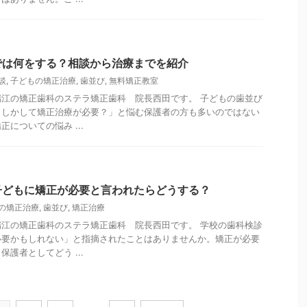
では何をする？相談から治療までを紹介
談
,
子どもの矯正治療
,
歯並び
,
無料矯正教室
江の矯正歯科のステラ矯正歯科 院長西田です。 子どもの歯並び
もしかして矯正治療が必要？」と悩む保護者の方も多いのではない
についての悩み ...
子どもに矯正が必要と言われたらどうする？
の矯正治療
,
歯並び
,
矯正治療
江の矯正歯科のステラ矯正歯科 院長西田です。 学校の歯科検診
必要かもしれない」と指摘されたことはありませんか。矯正が必要
護者としてどう ...