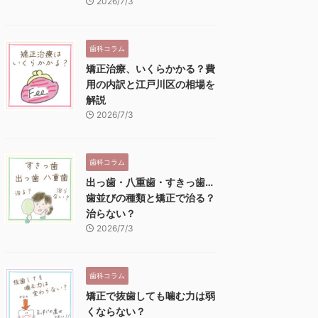
2026/7/3
歯科コラム
矯正治療、いくらかかる？費
用の内訳と江戸川区の相場を
解説
2026/7/3
歯科コラム
出っ歯・八重歯・すきっ歯…
歯並びの種類と矯正で治る？
治らない？
2026/7/3
歯科コラム
矯正で抜歯しても噛む力は弱
くならない？