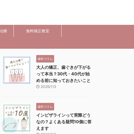
治療
無料矯正教室
歯科コラム
大人の矯正、歯ぐきが下がる
って本当？30代・40代が始
める前に知っておきたいこと
2026/7/3
歯科コラム
インビザラインって実際どう
なの？よくある疑問10個に答
えます