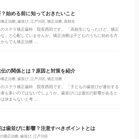
要？始める前に知っておきたいこと
の矯正治療
,
歯並び
,
江戸川区
,
矯正治療
,
高校生
のステラ矯正歯科 院長西田です。 「高校生になったけど、矯正
かな」と心配していませんか。矯正治療は子どものうちに始める方
らでも矯正治療 ...
遺伝の関係とは？原因と対策を紹介
の矯正治療
,
歯並び
,
江戸川区
,
矯正治療
のステラ矯正歯科 院長西田です。 「子どもの歯並びが遺伝する
護者も多いのではないでしょうか。歯並びには遺伝の影響があると
決まらないと考 ...
寝は歯並びに影響？注意すべきポイントとは
の矯正治療
,
歯並び
,
江戸川区