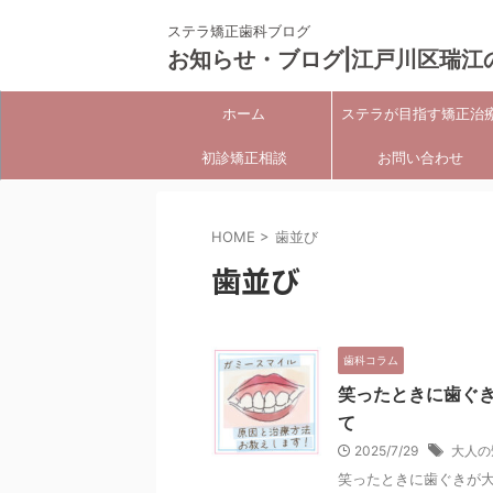
ステラ矯正歯科ブログ
お知らせ・ブログ|江戸川区瑞江
ホーム
ステラが目指す矯正治
初診矯正相談
お問い合わせ
HOME
>
歯並び
歯並び
歯科コラム
笑ったときに歯ぐ
て
2025/7/29
大人の
笑ったときに歯ぐきが