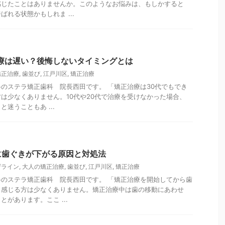
感じたことはありませんか。このようなお悩みは、もしかすると
れる状態かもしれま ...
療は遅い？後悔しないタイミングとは
矯正治療
,
歯並び
,
江戸川区
,
矯正治療
のステラ矯正歯科 院長西田です。 「矯正治療は30代でもでき
は少なくありません。10代や20代で治療を受けなかった場合、
迷うこともあ ...
に歯ぐきが下がる原因と対処法
ザライン
,
大人の矯正治療
,
歯並び
,
江戸川区
,
矯正治療
のステラ矯正歯科 院長西田です。 「矯正治療を開始してから歯
と感じる方は少なくありません。矯正治療中は歯の移動にあわせ
があります。ここ ...