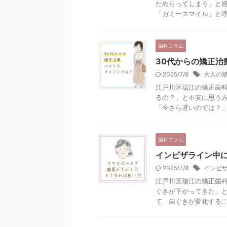
ためらってしまう」と
「ガミースマイル」と呼ば
歯科コラム
30代からの矯正治
2025/7/8
大人の
江戸川区瑞江の矯正歯科
るの？」と不安に思う方
「今さら遅いのでは？」と
歯科コラム
インビザライン中
2025/7/8
インビ
江戸川区瑞江の矯正歯科
ぐきが下がってきた」
て、歯ぐきが変化すること