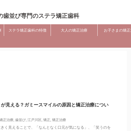
の歯並び専門のステラ矯正歯科
療
ステラ矯正歯科の特徴
大人の矯正治療
お子さまの矯正
きが見える？ガミースマイルの原因と矯正治療につい
矯正治療
,
歯並び
,
江戸川区
,
矯正
,
矯正治療
大きく見えることで、「なんとなく口元が気になる」、「笑うのを