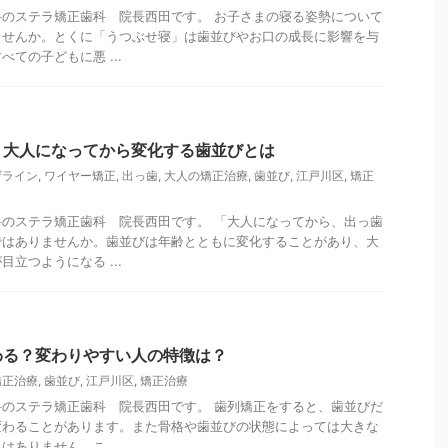
のステラ矯正歯科 院長西田です。 お子さまの寝る姿勢について
ませんか。とくに「うつぶせ寝」は歯並びやお口の成長に影響を与
ての子どもに悪 ...
！大人になってから変化する歯並びとは
ザライン
,
ワイヤー矯正
,
出っ歯
,
大人の矯正治療
,
歯並び
,
江戸川区
,
矯正
のステラ矯正歯科 院長西田です。 「大人になってから、出っ歯
ではありませんか。歯並びは年齢とともに変化することがあり、大
立つようになる ...
わる？変わりやすい人の特徴は？
矯正治療
,
歯並び
,
江戸川区
,
矯正治療
のステラ矯正歯科 院長西田です。 歯列矯正をすると、歯並びだ
変わることがあります。また骨格や歯並びの状態によっては大きな
ありません。こ ...