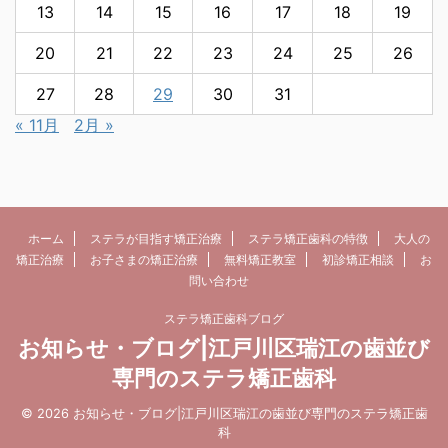
13
14
15
16
17
18
19
20
21
22
23
24
25
26
27
28
29
30
31
« 11月
2月 »
ホーム
ステラが目指す矯正治療
ステラ矯正歯科の特徴
大人の
矯正治療
お子さまの矯正治療
無料矯正教室
初診矯正相談
お
問い合わせ
ステラ矯正歯科ブログ
お知らせ・ブログ|江戸川区瑞江の歯並び
専門のステラ矯正歯科
© 2026 お知らせ・ブログ|江戸川区瑞江の歯並び専門のステラ矯正歯
科