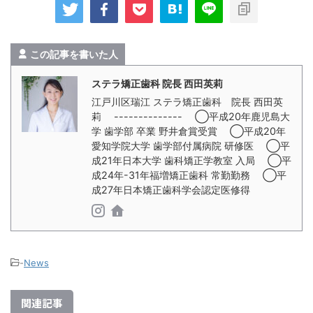
この記事を書いた人
ステラ矯正歯科 院長 西田英莉
江戸川区瑞江 ステラ矯正歯科 院長 西田英
莉 -------------- ◯平成20年鹿児島大
学 歯学部 卒業 野井倉賞受賞 ◯平成20年
愛知学院大学 歯学部付属病院 研修医 ◯平
成21年日本大学 歯科矯正学教室 入局 ◯平
成24年-31年福増矯正歯科 常勤勤務 ◯平
成27年日本矯正歯科学会認定医修得
-
News
関連記事