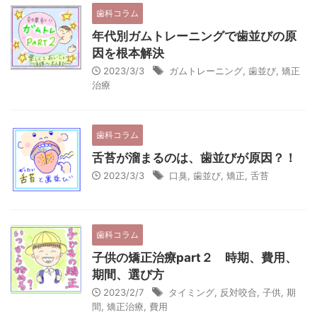
歯科コラム
年代別ガムトレーニングで歯並びの原
因を根本解決
2023/3/3
ガムトレーニング
,
歯並び
,
矯正
治療
歯科コラム
舌苔が溜まるのは、歯並びが原因？！
2023/3/3
口臭
,
歯並び
,
矯正
,
舌苔
歯科コラム
子供の矯正治療part２ 時期、費用、
期間、選び方
2023/2/7
タイミング
,
反対咬合
,
子供
,
期
間
,
矯正治療
,
費用