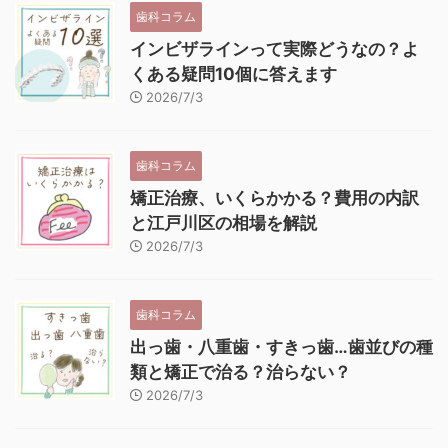
歯科コラム
インビザラインって実際どうなの？よ
くある疑問10個に答えます
2026/7/3
歯科コラム
矯正治療、いくらかかる？費用の内訳
と江戸川区の相場を解説
2026/7/3
歯科コラム
出っ歯・八重歯・すきっ歯…歯並びの種
類と矯正で治る？治らない？
2026/7/3