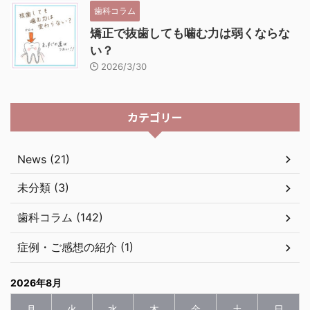
歯科コラム
矯正で抜歯しても噛む力は弱くならな
い？
2026/3/30
カテゴリー
News (21)
未分類 (3)
歯科コラム (142)
症例・ご感想の紹介 (1)
2026年8月
月
火
水
木
金
土
日