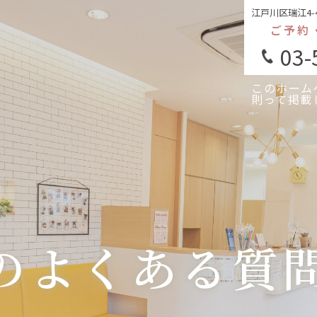
江戸川区瑞江4-
ご予約
03-
このホーム
則って掲載
のよくある質