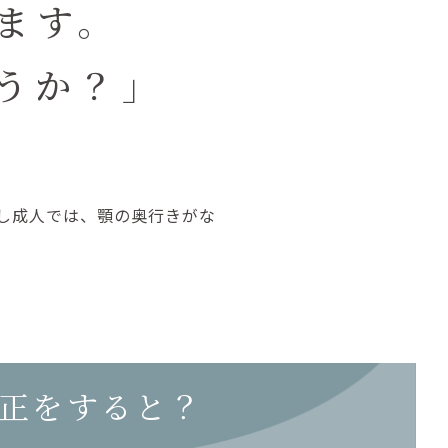
ます。
うか？」
し成人では、顎の奥行きがな
正をすると？