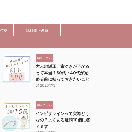
治療
無料矯正教室
歯科コラム
大人の矯正、歯ぐきが下がる
って本当？30代・40代が始
める前に知っておきたいこと
2026/7/3
歯科コラム
インビザラインって実際どう
なの？よくある疑問10個に答
えます