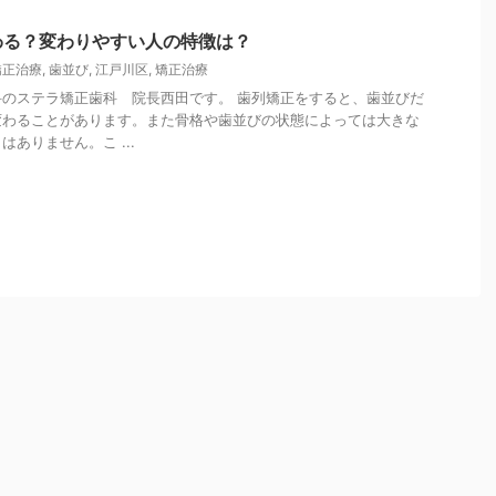
わる？変わりやすい人の特徴は？
矯正治療
,
歯並び
,
江戸川区
,
矯正治療
のステラ矯正歯科 院長西田です。 歯列矯正をすると、歯並びだ
変わることがあります。また骨格や歯並びの状態によっては大きな
ありません。こ ...