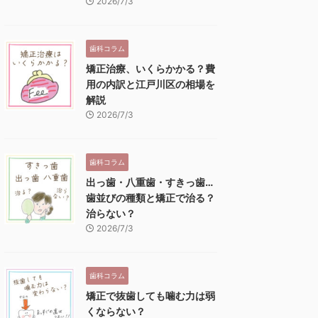
2026/7/3
歯科コラム
矯正治療、いくらかかる？費
用の内訳と江戸川区の相場を
解説
2026/7/3
歯科コラム
出っ歯・八重歯・すきっ歯…
歯並びの種類と矯正で治る？
治らない？
2026/7/3
歯科コラム
矯正で抜歯しても噛む力は弱
くならない？