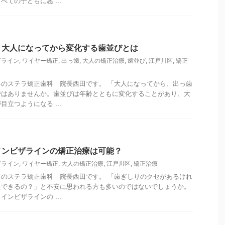
ての子どもに悪 ...
！大人になってから変化する歯並びとは
ザライン
,
ワイヤー矯正
,
出っ歯
,
大人の矯正治療
,
歯並び
,
江戸川区
,
矯正
のステラ矯正歯科 院長西田です。 「大人になってから、出っ歯
ではありませんか。歯並びは年齢とともに変化することがあり、大
立つようになる ...
インビザラインの矯正治療は可能？
ザライン
,
ワイヤー矯正
,
大人の矯正治療
,
江戸川区
,
矯正治療
のステラ矯正歯科 院長西田です。 「歯ぎしりのクセがあるけれ
正できるの？」と不安に思われる方も多いのではないでしょうか。
ンビザラインの ...