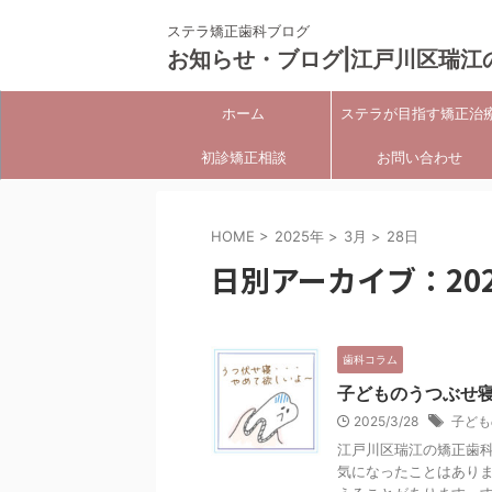
ステラ矯正歯科ブログ
お知らせ・ブログ|江戸川区瑞江
ホーム
ステラが目指す矯正治
初診矯正相談
お問い合わせ
HOME
>
2025年
>
3月
>
28日
日別アーカイブ：202
歯科コラム
子どものうつぶせ
2025/3/28
子ども
江戸川区瑞江の矯正歯科
気になったことはあり