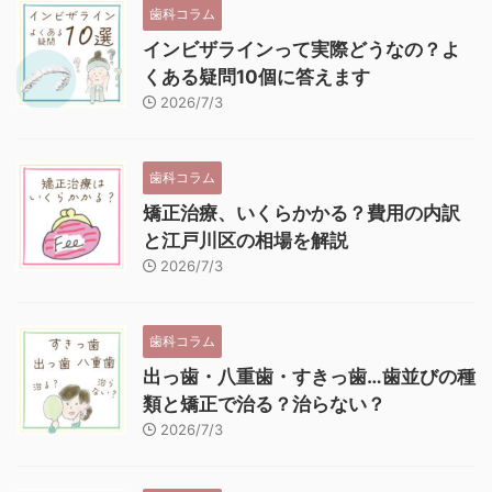
歯科コラム
インビザラインって実際どうなの？よ
くある疑問10個に答えます
2026/7/3
歯科コラム
矯正治療、いくらかかる？費用の内訳
と江戸川区の相場を解説
2026/7/3
歯科コラム
出っ歯・八重歯・すきっ歯…歯並びの種
類と矯正で治る？治らない？
2026/7/3