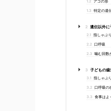
1.2
アゴの形
1.3
特定の遺
2
遺伝以外に
2.1
指しゃぶ
2.2
口呼吸
2.3
噛む回数
3
子どもの歯
3.1
指しゃぶ
3.2
口呼吸の
3.3
食事はよ