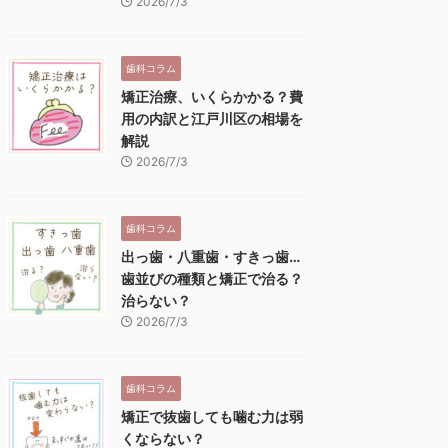
2026/7/3
歯科コラム
矯正治療、いくらかかる？費
用の内訳と江戸川区の相場を
解説
2026/7/3
歯科コラム
出っ歯・八重歯・すきっ歯…
歯並びの種類と矯正で治る？
治らない？
2026/7/3
歯科コラム
矯正で抜歯しても噛む力は弱
くならない？