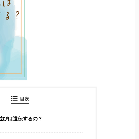
目次
並びは遺伝するの？
さ