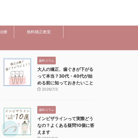
治療
無料矯正教室
歯科コラム
大人の矯正、歯ぐきが下がる
って本当？30代・40代が始
める前に知っておきたいこと
2026/7/3
歯科コラム
インビザラインって実際どう
なの？よくある疑問10個に答
えます