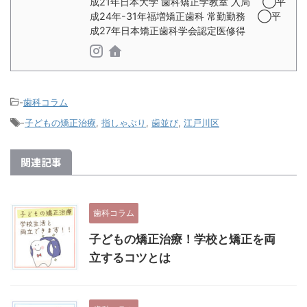
成21年日本大学 歯科矯正学教室 入局 ◯平
成24年-31年福増矯正歯科 常勤勤務 ◯平
成27年日本矯正歯科学会認定医修得
-
歯科コラム
-
子どもの矯正治療
,
指しゃぶり
,
歯並び
,
江戸川区
関連記事
歯科コラム
子どもの矯正治療！学校と矯正を両
立するコツとは