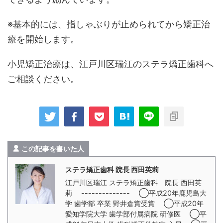
※基本的には、指しゃぶりが止められてから矯正治
療を開始します。
小児矯正治療は、江戸川区瑞江のステラ矯正歯科へ
ご相談ください。
この記事を書いた人
ステラ矯正歯科 院長 西田英莉
江戸川区瑞江 ステラ矯正歯科 院長 西田英
莉 -------------- ◯平成20年鹿児島大
学 歯学部 卒業 野井倉賞受賞 ◯平成20年
愛知学院大学 歯学部付属病院 研修医 ◯平